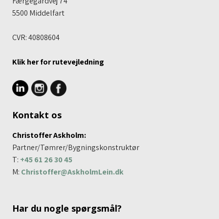
Færgegårdvej 74
5500 Middelfart​
CVR: 40808604
Klik her for rutevej​ledning
Kontakt os
Christoffer Askholm:
Partner/​Tømrer/Bygningskonstruktør
T:
+45 61 26 30 45
M:
Christoffer@AskholmLein.dk
Har du nogle spørgsmål?