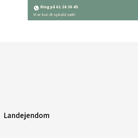
Ring på 61 26 30 45
​Vi er kun ét opkald væk!
Landejendom