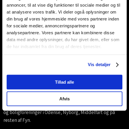
​Du er velkommen til at
kontakte os
, hvis du ønsker at høre
annoncer, til at vise dig funktioner til sociale medier og til
mere om vores kompetencer, hvis du har nogle spørgsmål,
at analysere vores trafik. Vi deler også oplysninger om
eller hvis du ønsker at booke et møde med en af vores
din brug af vores hjemmeside med vores partnere inden
arkitekter.
for sociale medier, annonceringspartnere og
analysepartnere. Vores partnere kan kombinere disse
Inden mødet kan du med fordel gøre dig nogle
data med andre oplysninger, du har givet dem, eller som
overvejelser omkring:
de har indsamlet fra din brug af deres tjenester.
Dine overordnede ønsker og behov
Vis detaljer
Dine holdninger til indeklima og bæredygtighed
Dine ønsker i forhold til indretning og stil
Tillad alle
Dine ønsker i forhold til budgettet
Afvis
​ Vi varetager som nævnt projekter for både erhvervskunder
og boligforeninger i Odense, Nyborg, Middelfart og på
resten af Fyn.