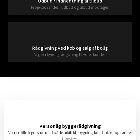
Udbud / indhentning af tilbud
Projektet sendes i udbud og tilbud modtages.
Rådgivning ved køb og salg af bolig
Vi giver kyndig rådgivning til vores kunder.
Personlig byggerådgivning
Vi er en lille tegnestue med både arkitekt, bygningskonstruktør og tømrer
tilknyttet.