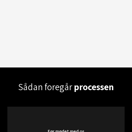
Sådan foregår
processen
Før mødet med os