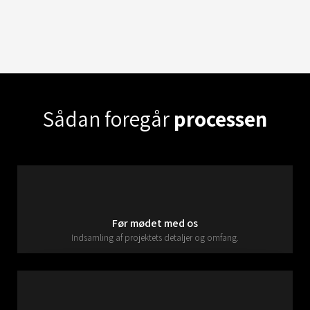
Sådan foregår
processen
Før mødet med os
Indsamling af projektets detaljer og omfang.