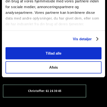
din brug af vores hjemmeside med vores partnere inden
Inden mødet kan du med fordel gøre dig nogle
for sociale medier, annonceringspartnere og
overvejelser omkring:
analysepartnere. Vores partnere kan kombinere disse
data med andre oplysninger, du har givet dem, eller som
Dine overordnede ønsker og behov
de har indsamlet fra din brug af deres tjenester.
Dine holdninger til indeklima og bæredygtighed
Dine ønsker i forhold til indretning og stil
Vis detaljer
Dine ønsker i forhold til budgettet
Tillad alle
​ Vi varetager som nævnt projekter for både erhvervskunder
og boligforeninger i Odense, Nyborg, Middelfart og på
Afvis
resten af Fyn.
Christoffer: 61 26 30 45