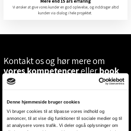
Mere end 15 års erfaring
Vi ønsker at give vores kunder en god oplevelse, og inddrager altid
kunden via dialog i hele projektet.
Kontakt os og hør mere om
vores kompetencer
eller
book
et møde
​Du er velkommen til at
kontakte os
, hvis du ønsker at høre
Denne hjemmeside bruger cookies
mere om vores kompetencer, hvis du har nogle spørgsmål,
eller hvis du ønsker at booke et møde med en af vores
Vi bruger cookies til at tilpasse vores indhold og
annoncer, til at vise dig funktioner til sociale medier og til
arkitekter.
at analysere vores trafik. Vi deler også oplysninger om