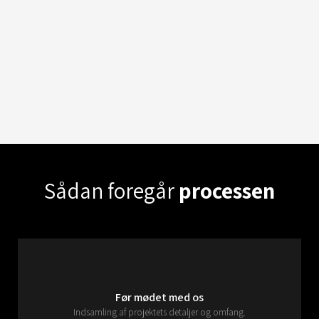
Sådan foregår
processen
Før mødet med os
Indsamling af projektets detaljer og omfang.