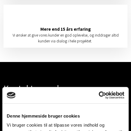
Mere end 15 års erfaring
Vi ønsker at give vores kunder en god oplevelse, og inddrager altid
kunden via dialog i hele projektet.
Kontakt os og hør mere om
vores kompetencer
eller
book
et møde
Denne hjemmeside bruger cookies
​Du er velkommen til at
kontakte os
, hvis du ønsker at høre
Vi bruger cookies til at tilpasse vores indhold og
mere om vores kompetencer, hvis du har nogle spørgsmål,