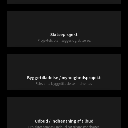
Skitseprojekt
Projektets planlægges og skitseres.
Byggetilladelse / myndighedsprojekt
Relevante byggetilladelser indhentes.
Udbud / indhentning af tilbud
Projektet sendes i udbud og tilbud modtages.