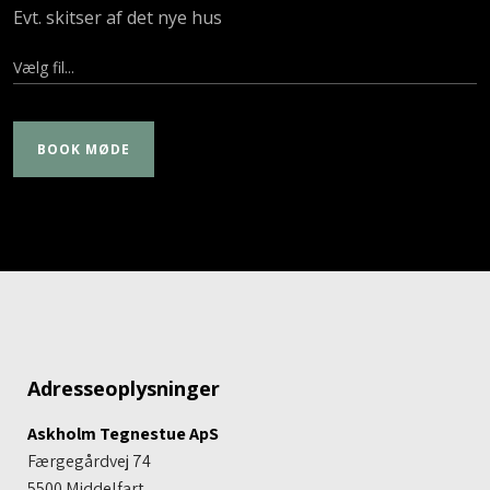
Evt. skitser af det nye hus
Adresseoplysninger
Askholm Tegnestue ApS
Færgegårdvej 74
5500 Middelfart​