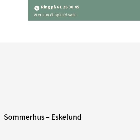
Ring på 61 26 30 45
​Vi er kun ét opkald væk!
Sommerhus – Eskelund