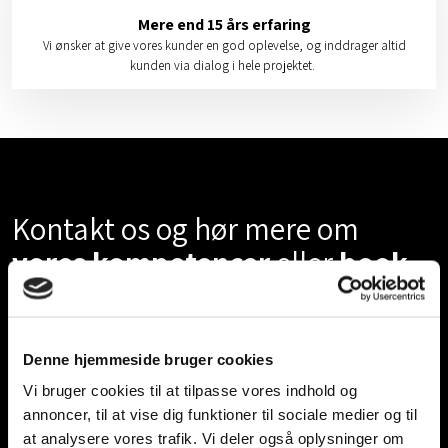
Mere end 15 års erfaring
Vi ønsker at give vores kunder en god oplevelse, og inddrager altid
kunden via dialog i hele projektet.
Kontakt os og hør mere om
vores kompetencer
eller
book
et møde
​Du er velkommen til at
kontakte os
, hvis du ønsker at høre
Denne hjemmeside bruger cookies
mere om vores kompetencer, hvis du har nogle spørgsmål,
Vi bruger cookies til at tilpasse vores indhold og
eller hvis du ønsker at booke et møde med en af vores
annoncer, til at vise dig funktioner til sociale medier og til
arkitekter.
at analysere vores trafik. Vi deler også oplysninger om