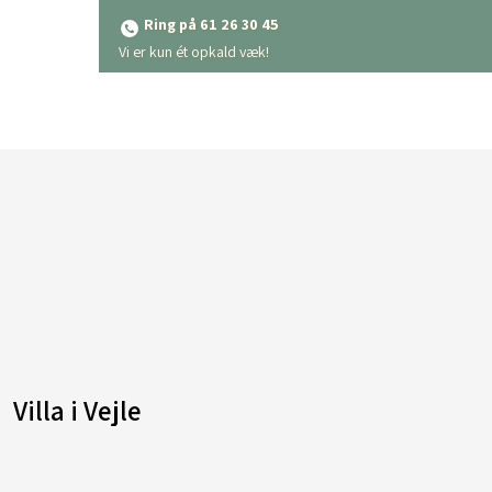
Ring på 61 26 30 45
​Vi er kun ét opkald væk!
Villa i Vejle​