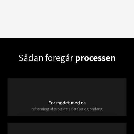
Sådan foregår
processen
Før mødet med os
Indsamling af projektets detaljer og omfang.