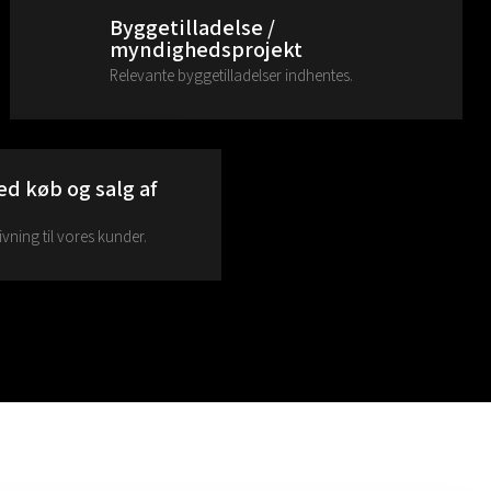
Byggetilladelse /
myndighedsprojekt
Relevante byggetilladelser indhentes.
d køb og salg af
ivning til vores kunder.