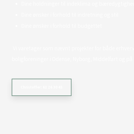
Dine holdninger til indeklima og bæredygtighe
Dine ønsker i forhold til indretning og stil
Dine ønsker i forhold til budgettet
​ Vi varetager som nævnt projekter for både erhve
boligforeninger i Odense, Nyborg, Middelfart og på 
Christoffer: 61 26 30 45