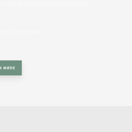
t tegningsmateriale af eksisterende hus
itser af det nye hus