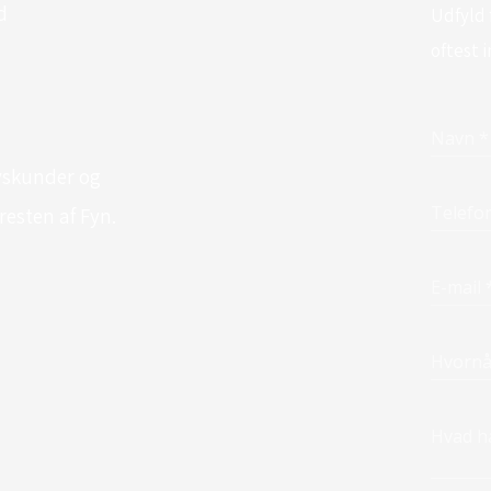
d
​Udfyld
oftest i
rvskunder og
resten af Fyn.