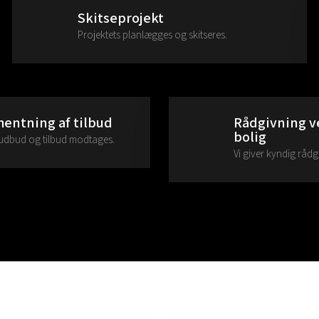
Skitseprojekt
Projektets planlægges og skitseres.
hentning af tilbud
Rådgivning ve
bolig
i udbud og tilbud modtages.
Vi giver kyndig rådg