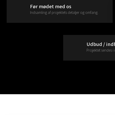
Før mødet med os
Indsamling af projektets detaljer og omfang.
Udbud / ind
Projektet sendes 