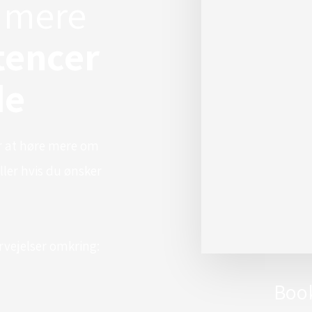
r mere
tencer
de
er at høre mere om
ler hvis du ønsker
rvejelser omkring:
Book